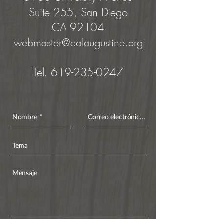
Suite 255, San Diego
CA 92104
webmaster@calaugustine.org
Tel.
619-235-0247