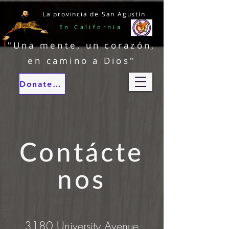
La provincia de San Agustín
En California
"Una mente, un corazón,
en camino a Dios"
Donate to our ministries
Contácte
nos
3180 University Avenue